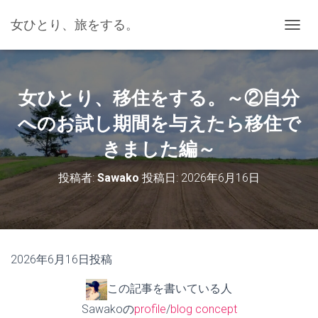
女ひとり、旅をする。
ナ
ビ
ゲ
ー
シ
女ひとり、移住をする。～②自分
ョ
ン
へのお試し期間を与えたら移住で
を
きました編～
切
り
替
投稿者:
Sawako
投稿日:
2026年6月16日
え
2026年6月16日投稿
この記事を書いている人
Sawakoの
profile
/
blog concept