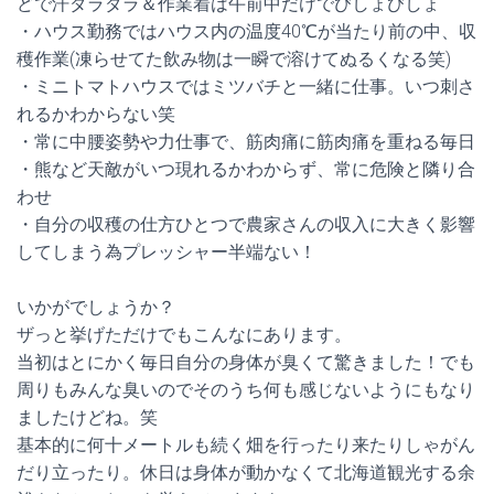
どで汗ダラダラ＆作業着は午前中だけでびしょびしょ
・ハウス勤務ではハウス内の温度40℃が当たり前の中、収
穫作業(凍らせてた飲み物は一瞬で溶けてぬるくなる笑)
・ミニトマトハウスではミツバチと一緒に仕事。いつ刺さ
れるかわからない笑
・常に中腰姿勢や力仕事で、筋肉痛に筋肉痛を重ねる毎日
・熊など天敵がいつ現れるかわからず、常に危険と隣り合
わせ
・自分の収穫の仕方ひとつで農家さんの収入に大きく影響
してしまう為プレッシャー半端ない！
いかがでしょうか？
ザっと挙げただけでもこんなにあります。
当初はとにかく毎日自分の身体が臭くて驚きました！でも
周りもみんな臭いのでそのうち何も感じないようにもなり
ましたけどね。笑
基本的に何十メートルも続く畑を行ったり来たりしゃがん
だり立ったり。休日は身体が動かなくて北海道観光する余