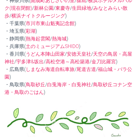
・神奈川県(
開成町あじさいの里
/
猿島
/
横浜ホテルメルパル
ク(現在閉館)
/
新林公園
/
東慶寺
/
生田緑地
/
みなとみらい散
歩
/
横浜ナイトクルージング
)
・千葉県(
市川市東山魁夷記念館
)
・埼玉県(
彩湖
)
・静岡県(
熱海起雲閣
/
熱海城
)
・兵庫県(
土のミュージアムSHIDO
)
・香川県(
うどん本陣山田家
/
安徳天皇社
/
天空の鳥居・高屋
神社
/
宇多津&坂出
/
高松空港～高松築港
/
金刀比羅宮
)
・広島県(
しまなみ海道自転車旅
/
尾道古道
/
福山城・バラ公
園
)
・鳥取県(
鳥取砂丘
/
白兎海岸・白兎神社
/
鳥取砂丘コナン空
港・鳥取のごはん
)