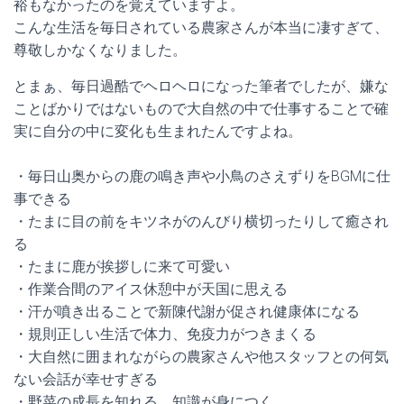
裕もなかったのを覚えていますよ。
こんな生活を毎日されている農家さんが本当に凄すぎて、
尊敬しかなくなりました。
とまぁ、毎日過酷でヘロヘロになった筆者でしたが、嫌な
ことばかりではないもので大自然の中で仕事することで確
実に自分の中に変化も生まれたんですよね。
・毎日山奥からの鹿の鳴き声や小鳥のさえずりをBGMに仕
事できる
・たまに目の前をキツネがのんびり横切ったりして癒され
る
・たまに鹿が挨拶しに来て可愛い
・作業合間のアイス休憩中が天国に思える
・汗が噴き出ることで新陳代謝が促され健康体になる
・規則正しい生活で体力、免疫力がつきまくる
・大自然に囲まれながらの農家さんや他スタッフとの何気
ない会話が幸せすぎる
・野菜の成長を知れる、知識が身につく