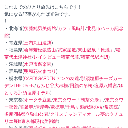
これまでのひとり旅先はこちらです！
気になる記事があれば光栄です。
⇩
・北海道(
後藤純男美術館
/
カフェ風時計
/
北見市ハッカ記念
館
)
・青森県(
三内丸山遺跡
)
・福島県(
会津若松飯盛山
/
武家屋敷
/
東山温泉「原瀧」
/
猪
苗代土津神社
/
レイクビュー猪苗代荘
/
猪苗代駅周辺
)
・茨城県(
水戸市偕楽園
)
・群馬県(
明和花火まつり
)
・栃木県(
CAFE&GARDEN アンの友達
/
那須塩原チーズガー
デンTHE OVEN
/
もみじ谷大吊橋
/
回顧の吊橋
/
塩原八幡宮
/
ゆ
とりろ那須塩原ホテル
)
・東京都(
オークラ庭園
/
東京タワー「朝茶の湯」
/
東京タワ
ー夜景
/
荘厳寺
/
清岸寺
/
豪徳寺
/
千鳥ヶ淵緑道の桜
/
常徳院
/
多摩湖&都立狭山公園
/
クリスチャンディオール夢のクチュ
リエ展in東京都現代美術館
)