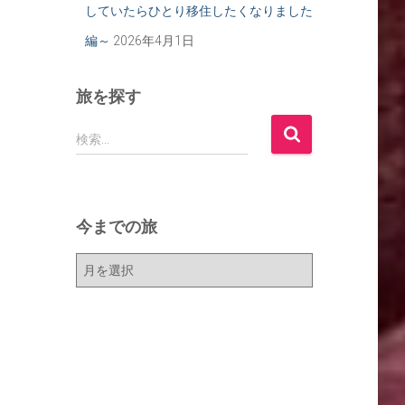
していたらひとり移住したくなりました
編～
2026年4月1日
旅を探す
検
検索…
索
:
今までの旅
今
ま
で
の
旅