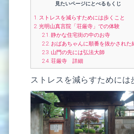
見たいページにとべるもくじ
1.
ストレスを減らすためには歩くこと
2.
光明山真言院「荘厳寺」での体験
2.1.
静かな住宅街の中のお寺
2.2.
おばあちゃんに順番を抜かされた
2.3.
山門の先には弘法大師
2.4.
荘厳寺 詳細
ストレスを減らすためには