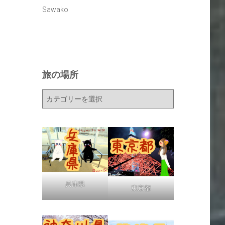
Sawako
旅の場所
旅
の
場
所
兵庫県
東京都