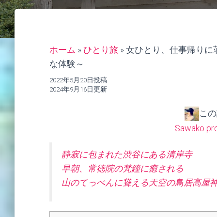
ホーム
»
ひとり旅
»
女ひとり、仕事帰りに荘
な体験～
2022年5月20日投稿
2024年9月16日更新
この
Sawako pro
静寂に包まれた渋谷にある清岸寺
早朝、常徳院の梵鐘に癒される
山のてっぺんに聳える天空の鳥居高屋