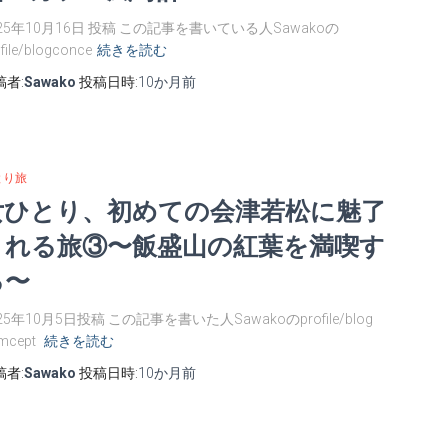
025年10月16日 投稿 この記事を書いている人Sawakoの
file/blogconce
続きを読む
稿者:
Sawako
投稿日時:
10か月
前
とり旅
女ひとり、初めての会津若松に魅了
される旅③〜飯盛山の紅葉を満喫す
る〜
25年10月5日投稿 この記事を書いた人Sawakoのprofile/blog
mcept
続きを読む
稿者:
Sawako
投稿日時:
10か月
前