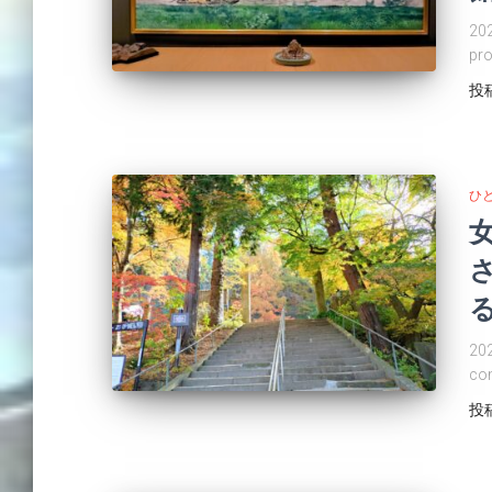
2
pro
投
ひ
20
co
投