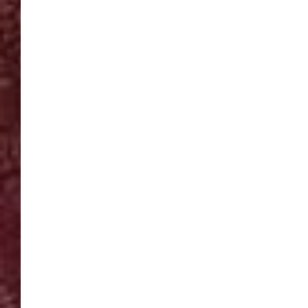
ジ
送
り