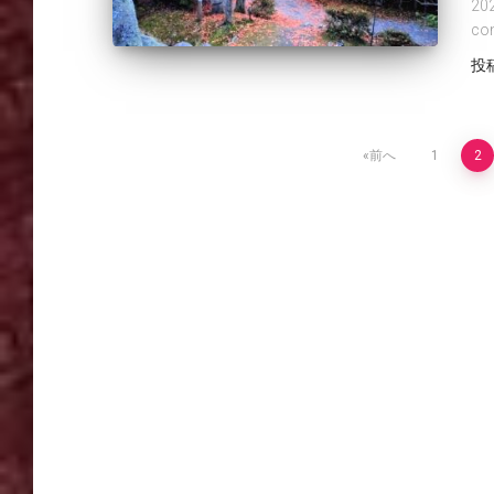
20
co
投
投
前へ
1
2
稿
の
ペ
ー