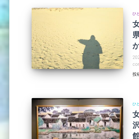
ひ
20
co
投
ひ