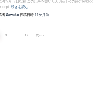
25年9月17日投稿 この記事を書いた人Sawakoのprofile/blog
mcept
続きを読む
稿者:
Sawako
投稿日時:
11か月
前
3
…
12
次へ