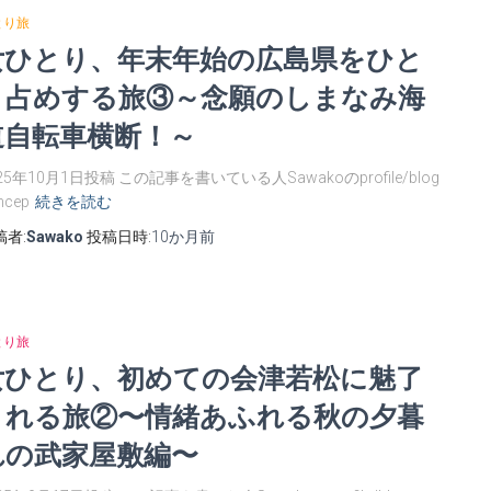
とり旅
女ひとり、年末年始の広島県をひと
り占めする旅③～念願のしまなみ海
道自転車横断！～
25年10月1日投稿 この記事を書いている人Sawakoのprofile/blog
ncep
続きを読む
稿者:
Sawako
投稿日時:
10か月
前
とり旅
女ひとり、初めての会津若松に魅了
される旅②〜情緒あふれる秋の夕暮
れの武家屋敷編〜