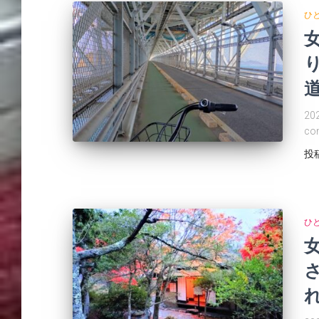
ひ
20
co
投
ひ