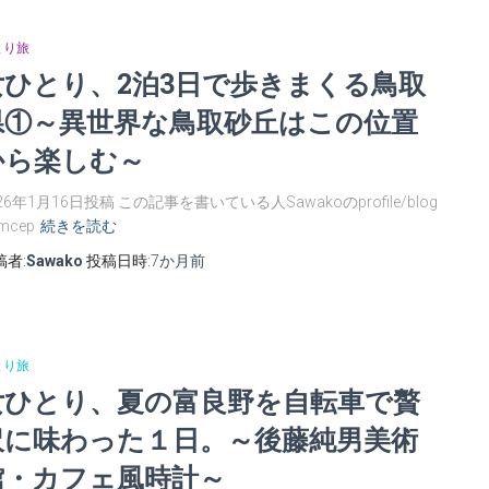
とり旅
女ひとり、2泊3日で歩きまくる鳥取
県①～異世界な鳥取砂丘はこの位置
から楽しむ～
26年1月16日投稿 この記事を書いている人Sawakoのprofile/blog
mcep
続きを読む
稿者:
Sawako
投稿日時:
7か月
前
とり旅
女ひとり、夏の富良野を自転車で贅
沢に味わった１日。～後藤純男美術
館・カフェ風時計～